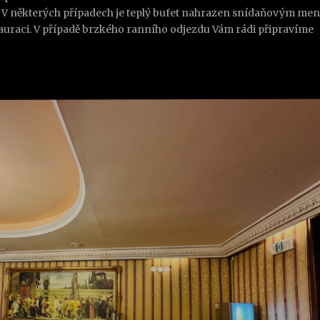
u. V některých případech je teplý bufet nahrazen snídaňovým men
tauraci. V případě brzkého ranního odjezdu Vám rádi připravíme